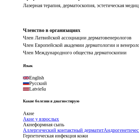
Лазерная терапия, дерматоскопия, эстетическая меди
Членство в организациях
Член Латвийской ассоциации дерматовенерологов
Член Европейской академии дерматологии и венеро
Член Международного общества дерматоскопии
Язык
English
Русский
Latviešu
Какие болезни я диагностирую
Акне
Акне у взрослых
Акнеформная сыпь
Аллергический контактный дерматит
Андрогенетичес
Герпетическая инфекция кожи