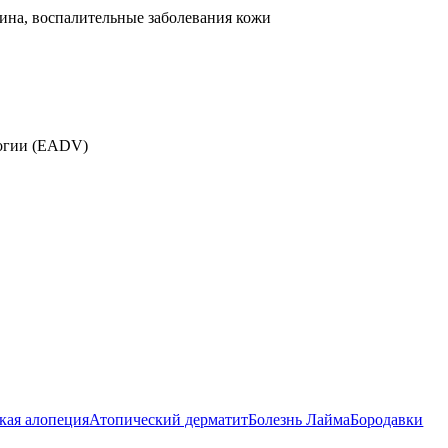
цина, воспалительные заболевания кожи
логии (EADV)
кая алопеция
Атопический дерматит
Болезнь Лайма
Бородавки