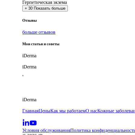
Герпетическая экзема
+
30
Показать больше
Отзывы
больше отзывов
Мои статьи и советы
i
Derma
iDerma
,
iDerma
Главная
Цены
Как мы работаем
О нас
Кожные заболева
Условия обслуживания
Политика конфиденциальност