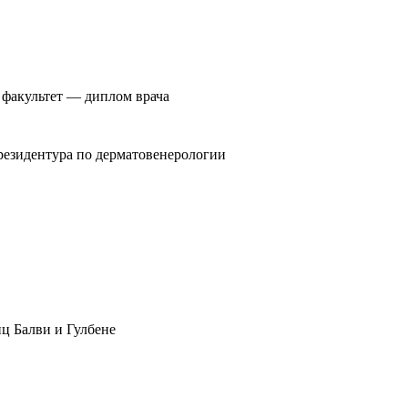
факультет — диплом врача
резидентура по дерматовенерологии
иц Балви и Гулбене