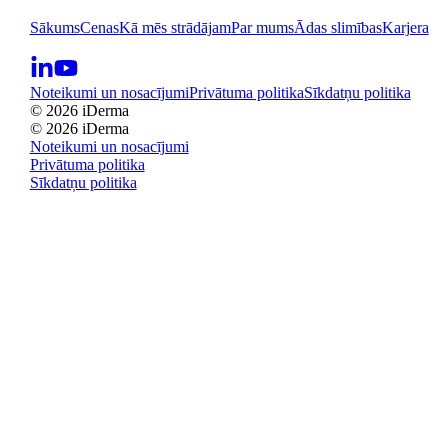
Sākums
Cenas
Kā mēs strādājam
Par mums
Ādas slimības
Karjera
Noteikumi un nosacījumi
Privātuma politika
Sīkdatņu politika
© 2026 iDerma
© 2026 iDerma
Noteikumi un nosacījumi
Privātuma politika
Sīkdatņu politika