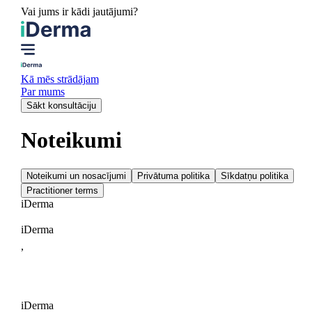
Vai jums ir kādi jautājumi?
Kā mēs strādājam
Par mums
Sākt konsultāciju
Noteikumi
Noteikumi un nosacījumi
Privātuma politika
Sīkdatņu politika
Practitioner terms
i
Derma
iDerma
,
iDerma