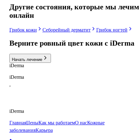
Другие состояния, которые мы лечим
онлайн
Грибок кожи
Себорейный дерматит
Грибок ногтей
Верните ровный цвет кожи с
iDerma
Начать лечение
i
Derma
iDerma
,
iDerma
Главная
Цены
Как мы работаем
О нас
Кожные
заболевания
Карьера