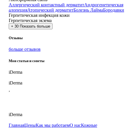
Аллергический контактный дерматит
Андрогенетическая
алопеция
Атопический дерматит
Болезнь Лайма
Бородавки
Герпетическая инфекция кожи
Герпетическая экзема
+
30
Показать больше
Отзывы
больше отзывов
Мои статьи и советы
i
Derma
iDerma
,
iDerma
Главная
Цены
Как мы работаем
О нас
Кожные