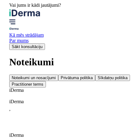
Vai jums ir kādi jautājumi?
Kā mēs strādājam
Par mums
Sākt konsultāciju
Noteikumi
Noteikumi un nosacījumi
Privātuma politika
Sīkdatņu politika
Practitioner terms
i
Derma
iDerma
,
iDerma