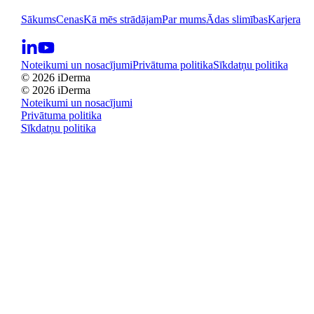
Sākums
Cenas
Kā mēs strādājam
Par mums
Ādas slimības
Karjera
Noteikumi un nosacījumi
Privātuma politika
Sīkdatņu politika
© 2026 iDerma
© 2026 iDerma
Noteikumi un nosacījumi
Privātuma politika
Sīkdatņu politika