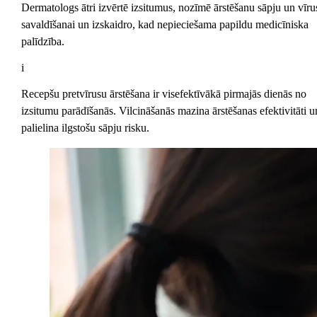
Dermatologs ātri izvērtē izsitumus, nozīmē ārstēšanu sāpju un vīru
savaldīšanai un izskaidro, kad nepieciešama papildu medicīniska
palīdzība.
i
Recepšu pretvīrusu ārstēšana ir visefektīvākā pirmajās dienās no
izsitumu parādīšanās. Vilcināšanās mazina ārstēšanas efektivitāti u
palielina ilgstošu sāpju risku.