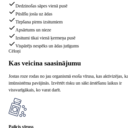
Dedzinošas sāpes vienā pusē
Pūslīšu josla uz ādas
Tirpšana pirms izsitumiem
Apsārtums un nieze
Izsitumi tikai vienā ķermeņa pusē
Vispārējs nespēks un ādas jutīgums
Cēloņi
Kas veicina
saasinājumu
Jostas roze rodas no jau organismā esoša vīrusa, kas aktivizējas, k
imūnsistēma pavājinās. Izvērtēt risku un sākt ārstēšanu laikus ir
vissvarīgākais, ko varat darīt.
Palicis vīruss