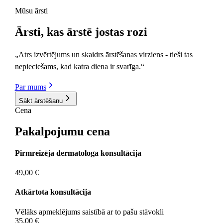
Mūsu ārsti
Ārsti
, kas ārstē jostas rozi
„Ātrs izvērtējums un skaidrs ārstēšanas virziens - tieši tas
nepieciešams, kad katra diena ir svarīga.“
Par mums
Sākt ārstēšanu
Cena
Pakalpojumu
cena
Pirmreizēja dermatologa konsultācija
49,00 €
Atkārtota konsultācija
Vēlāks apmeklējums saistībā ar to pašu stāvokli
35,00 €