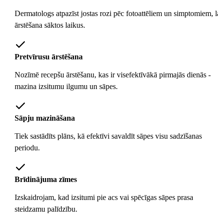
Dermatologs atpazīst jostas rozi pēc fotoattēliem un simptomiem, l
ārstēšana sāktos laikus.
Pretvīrusu ārstēšana
Nozīmē recepšu ārstēšanu, kas ir visefektīvākā pirmajās dienās -
mazina izsitumu ilgumu un sāpes.
Sāpju mazināšana
Tiek sastādīts plāns, kā efektīvi savaldīt sāpes visu sadzīšanas
periodu.
Brīdinājuma zīmes
Izskaidrojam, kad izsitumi pie acs vai spēcīgas sāpes prasa
steidzamu palīdzību.