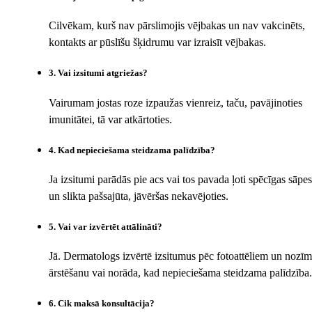
Cilvēkam, kurš nav pārslimojis vējbakas un nav vakcinēts,
kontakts ar pūslīšu šķidrumu var izraisīt vējbakas.
3
.
Vai izsitumi atgriežas?
Vairumam jostas roze izpaužas vienreiz, taču, pavājinoties
imunitātei, tā var atkārtoties.
4
.
Kad nepieciešama steidzama palīdzība?
Ja izsitumi parādās pie acs vai tos pavada ļoti spēcīgas sāpes
un slikta pašsajūta, jāvēršas nekavējoties.
5
.
Vai var izvērtēt attālināti?
Jā. Dermatologs izvērtē izsitumus pēc fotoattēliem un nozī
ārstēšanu vai norāda, kad nepieciešama steidzama palīdzība.
6
.
Cik maksā konsultācija?