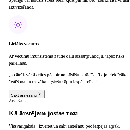
Spēcīgs vai ieildzis stress bieži kļūst par faktoru, kas izraisa vīrusa
aktivizēšanos.
Lielāks vecums
Ar vecumu imūnsistēma zaudē daļu aizsargfunkciju, tāpēc risks
palielinās.
„Jo ātrāk vērsīsieties pēc pirmo pūslīšu parādīšanās, jo efektīvāka
ārstēšana un mazāka ilgstošu sāpju iespējamība.“
Sākt ārstēšanu
Ārstēšana
Kā
ārstējam
jostas rozi
Vissvarīgākais - izvērtēt un sākt ārstēšanu pēc iespējas agrāk.