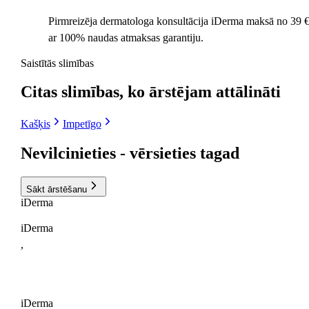
Pirmreizēja dermatologa konsultācija iDerma maksā no 39 €
ar 100% naudas atmaksas garantiju.
Saistītās slimības
Citas slimības, ko ārstējam attālināti
Kašķis
Impetīgo
Nevilcinieties
- vērsieties tagad
Sākt ārstēšanu
i
Derma
iDerma
,
iDerma