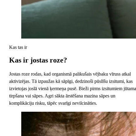
Kas tas ir
Kas ir
jostas roze?
Jostas roze rodas, kad organismā palikušais vējbaku vīruss atkal
aktivizējas. Tā izpaužas kā sāpīgi, dedzinoši pūslīšu izsitumi, kas
izvietojas joslā vienā ķermeņa pusē. Bieži pirms izsitumiem jūtam
tirpšana vai sāpes. Agri sākta ārstēšana mazina sāpes un
komplikāciju risku, tāpēc svarīgi nevilcināties.