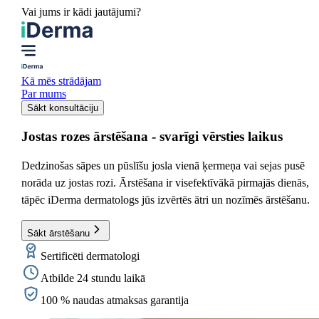
Vai jums ir kādi jautājumi?
Kā mēs strādājam
Par mums
Sākt konsultāciju
Jostas rozes ārstēšana
- svarīgi vērsties laikus
Dedzinošas sāpes un pūslīšu josla vienā ķermeņa vai sejas pusē
norāda uz jostas rozi. Ārstēšana ir visefektīvākā pirmajās dienās,
tāpēc iDerma dermatologs jūs izvērtēs ātri un nozīmēs ārstēšanu.
Sākt ārstēšanu
Sertificēti dermatologi
Atbilde 24 stundu laikā
100 % naudas atmaksas garantija