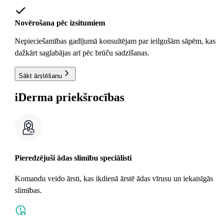
Novērošana pēc izsitumiem
Nepieciešamības gadījumā konsultējam par ieilgušām sāpēm, kas
dažkārt saglabājas arī pēc brūču sadzīšanas.
Sākt ārstēšanu
i
Derma priekšrocības
Pieredzējuši ādas slimību speciālisti
Komandu veido ārsti, kas ikdienā ārstē ādas vīrusu un iekaisīgās
slimības.