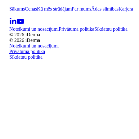
Sākums
Cenas
Kā mēs strādājam
Par mums
Ādas slimības
Karjera
Noteikumi un nosacījumi
Privātuma politika
Sīkdatņu politika
© 2026 iDerma
© 2026 iDerma
Noteikumi un nosacījumi
Privātuma politika
Sīkdatņu politika