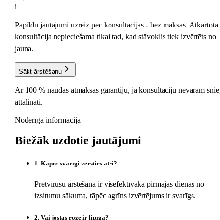
i
Papildu jautājumi uzreiz pēc konsultācijas - bez maksas. Atkārtota
konsultācija nepieciešama tikai tad, kad stāvoklis tiek izvērtēts no
jauna.
Sākt ārstēšanu
Ar 100 % naudas atmaksas garantiju, ja konsultāciju nevaram snie
attālināti.
Noderīga informācija
Biežāk uzdotie
jautājumi
1
.
Kāpēc svarīgi vērsties ātri?
Pretvīrusu ārstēšana ir visefektīvākā pirmajās dienās no
izsitumu sākuma, tāpēc agrīns izvērtējums ir svarīgs.
2
.
Vai jostas roze ir lipīga?