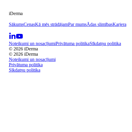
iDerma
Sākums
Cenas
Kā mēs strādājam
Par mums
Ādas slimības
Karjera
Noteikumi un nosacījumi
Privātuma politika
Sīkdatņu politika
© 2026 iDerma
© 2026 iDerma
Noteikumi un nosacījumi
Privātuma politika
Sīkdatņu politika