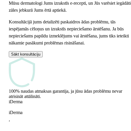
Mūsu dermatologi Jums izrakstīs e-recepti, un Jūs varēsiet iegādāti
zāles jebkurā Jums ērtā aptiekā.
Konsultācijā jums detalizēti paskaidros ādas problēmu, tās
iespējamās cēloņus un izrakstīs nepieciešamo ārstēšanu. Ja būs
nepieciešams papildu izmeklējums vai ārstēšana, jums tiks ieteikti
nākamie pasākumi problēmas risināšanai.
Sākt konsultāciju
100% naudas atmaksas garantija, ja jūsu ādas problēmu nevar
atrisināt attālināti.
i
Derma
iDerma
,