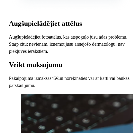
Augšupielādējiet attēlus
Augšupielādējiet fotoattēlus, kas atspoguļo jūsu ādas problēmu.
Starp citu: nevienam, izņemot jūsu ārstējošo dermatologu, nav
piekļuves ierakstiem.
Veikt maksājumu
Pakalpojuma izmaksas
45€
un norēķināties var ar karti vai bankas
pārskaitījumu.