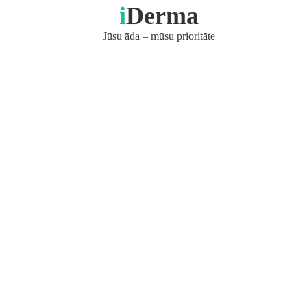
i
Derma
Jūsu āda – mūsu prioritāte